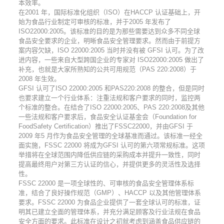
本效率。
在2001 年，国际标准化组织（ISO）在HACCP 认证基础上，开
始为食品行业制定可审核的标准，并于2005 年发布了
ISO22000:2005。该标准的目的是为那些需要达到众多不同全球
食品安全要求的企业，明晰食品安全管理要求。然而由于前提方
案内容欠缺，ISO 22000:2005 当时并没有被 GFSI 认可。为了改
进内容，一些来自大型跨国企业的专家对 ISO22000:2005 做出了
补充，也就是大家所熟知的公共可用规范（PAS 220:2008）于
2008 年生效。
GFSI 认可了ISO 22000:2005 和PAS220:2008 的整合，但是同时
也要求建立一个行业体系：注重法规和客户要求的同时，监控两
个标准的整合。在结合了ISO 22000:2005、PAS 220:2008及其他
一些法规和客户要求后，食品安全认证基金会（Foundation for
FoodSafety Certification）推出了FSSC22000，并由GFSI 于
2009 年5 月作为食品安全管理的全球基准而通过。该标准一经全
面实施，FSSC 22000 将成为GFSI 认可的第六项常规标准。这项
举措将在全球范围内降低供应链的采购成本并提升一致性，同时
提高最终用户对第三方认证的信心，并提供更多的灵活性及选择
性。
FSSC 22000 是一项全球性的、可审核的食品安全管理体系标
准，结合了良好操作规范（GMP）、HACCP 以及其他管理体系
要求。FSSC 22000 为食品企业提供了一套全球认可的标准，证
明其已建立全面的管理体系，并充分满足顾客及行业法规在食品
安全方面的要求。此标准在设计之初就考虑到涵盖食品供应链的