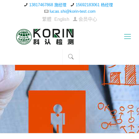
13817467868 施经理
15692183061 杨经理
lucas.shi@korin-test.com
繁體
English
会员中心