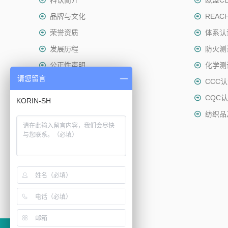
科认简介
欧盟C
品牌与文化
REAC
荣誉资质
体系认
发展历程
防火测
公正性声明
化学测
请您留言
社会责任
CCC
可持续发展
CQC
纺织品