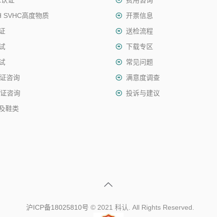
E认证
费用咨询
H SVHC高度物质
开票信息
证
送检流程
试
下载专区
试
常见问题
认证咨询
满意度调查
认证咨询
投诉与建议
及鞋类
沪ICP备18025810号
© 2021 科认. All Rights Reserved.