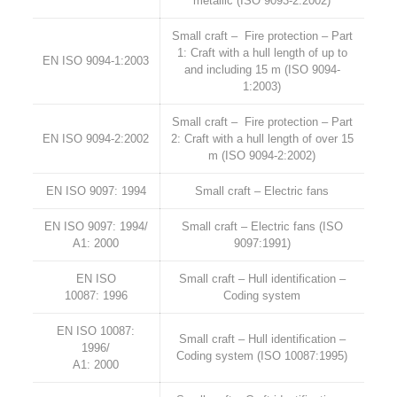
metallic (ISO 9093-2:2002)
Small craft – Fire protection – Part
1: Craft with a hull length of up to
EN ISO 9094-1:2003
and including 15 m (ISO 9094-
1:2003)
Small craft – Fire protection – Part
EN ISO 9094-2:2002
2: Craft with a hull length of over 15
m (ISO 9094-2:2002)
EN ISO 9097: 1994
Small craft – Electric fans
EN ISO 9097: 1994/
Small craft – Electric fans (ISO
A1: 2000
9097:1991)
EN ISO
Small craft – Hull identification –
10087: 1996
Coding system
EN ISO 10087:
Small craft – Hull identification –
1996/
Coding system (ISO 10087:1995)
A1: 2000