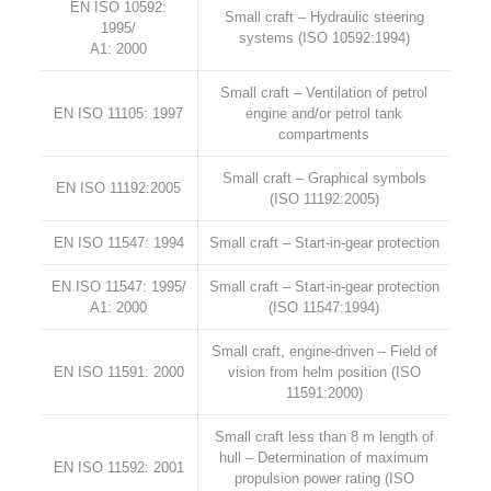
EN ISO 10592:
Small craft – Hydraulic steering
1995/
systems (ISO 10592:1994)
A1: 2000
Small craft – Ventilation of petrol
EN ISO 11105: 1997
engine and/or petrol tank
compartments
Small craft – Graphical symbols
EN ISO 11192:2005
(ISO 11192:2005)
EN ISO 11547: 1994
Small craft – Start-in-gear protection
EN ISO 11547: 1995/
Small craft – Start-in-gear protection
A1: 2000
(ISO 11547:1994)
Small craft, engine-driven – Field of
EN ISO 11591: 2000
vision from helm position (ISO
11591:2000)
Small craft less than 8 m length of
hull – Determination of maximum
EN ISO 11592: 2001
propulsion power rating (ISO