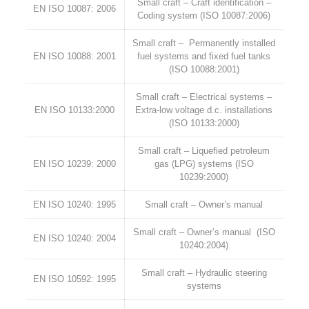
Small craft – Craft identification –
EN ISO 10087: 2006
Coding system (ISO 10087:2006)
Small craft – Permanently installed
EN ISO 10088: 2001
fuel systems and fixed fuel tanks
(ISO 10088:2001)
Small craft – Electrical systems –
EN ISO 10133:2000
Extra-low voltage d.c. installations
(ISO 10133:2000)
Small craft – Liquefied petroleum
EN ISO 10239: 2000
gas (LPG) systems (ISO
10239:2000)
EN ISO 10240: 1995
Small craft – Owner’s manual
Small craft – Owner’s manual (ISO
EN ISO 10240: 2004
10240:2004)
Small craft – Hydraulic steering
EN ISO 10592: 1995
systems