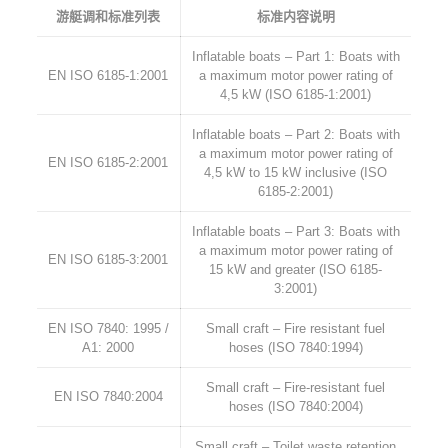
游艇调和标准列表
标准内容说明
Inflatable boats – Part 1: Boats with
EN ISO 6185-1:2001
a maximum motor power rating of
4,5 kW (ISO 6185-1:2001)
Inflatable boats – Part 2: Boats with
a maximum motor power rating of
EN ISO 6185-2:2001
4,5 kW to 15 kW inclusive (ISO
6185-2:2001)
Inflatable boats – Part 3: Boats with
a maximum motor power rating of
EN ISO 6185-3:2001
15 kW and greater (ISO 6185-
3:2001)
EN ISO 7840: 1995 /
Small craft – Fire resistant fuel
A1: 2000
hoses (ISO 7840:1994)
Small craft – Fire-resistant fuel
EN ISO 7840:2004
hoses (ISO 7840:2004)
Small craft – Toilet waste retention