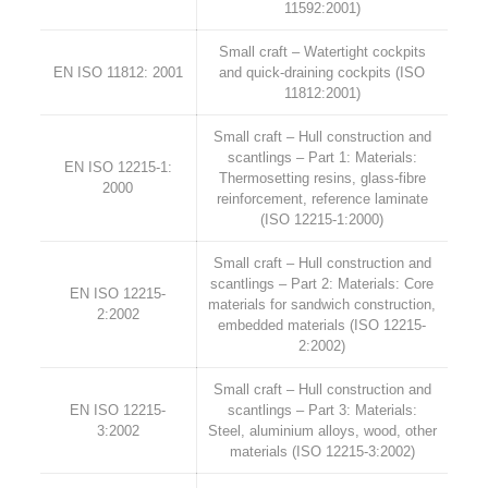
11592:2001)
Small craft – Watertight cockpits
EN ISO 11812: 2001
and quick-draining cockpits (ISO
11812:2001)
Small craft – Hull construction and
scantlings – Part 1: Materials:
EN ISO 12215-1:
Thermosetting resins, glass-fibre
2000
reinforcement, reference laminate
(ISO 12215-1:2000)
Small craft – Hull construction and
scantlings – Part 2: Materials: Core
EN ISO 12215-
materials for sandwich construction,
2:2002
embedded materials (ISO 12215-
2:2002)
Small craft – Hull construction and
EN ISO 12215-
scantlings – Part 3: Materials:
3:2002
Steel, aluminium alloys, wood, other
materials (ISO 12215-3:2002)