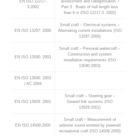
EN ISO 12217-
assessment and categorisation ?
3:2002
Part 3 : Boats of hull length less
than 6 m (ISO 12217-3 :2002)
Small craft – Electrical systems –
EN ISO 13297: 2000
Alternating current installations (ISO
13297:2000)
Small craft – Personal watercraft –
Construction and system
EN ISO 13590: 2003
installation requirements (ISO
13590:2003)
EN ISO 13590: 2003
/ AC:2004
Small craft – Steering gear –
EN ISO 13929: 2001
Geared link systems (ISO
13929:2001)
Small craft – Measurement of
EN ISO 14509:2000
airborne sound emitted by powered
recreational craft (ISO 14509:2000)