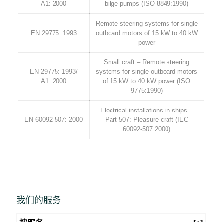
A1: 2000
bilge-pumps (ISO 8849:1990)
Remote steering systems for single
EN 29775: 1993
outboard motors of 15 kW to 40 kW
power
Small craft – Remote steering
EN 29775: 1993/
systems for single outboard motors
A1: 2000
of 15 kW to 40 kW power (ISO
9775:1990)
Electrical installations in ships –
EN 60092-507: 2000
Part 507: Pleasure craft (IEC
60092-507:2000)
我们的服务