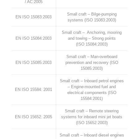
/ AC:2005
Small craft – Bilge-pumping
EN ISO 15083:2003
systems (ISO 15083:2003)
Small craft – Anchoring, mooring
EN ISO 15084:2003
and towing – Strong points
(ISO 15084:2003)
Small craft – Man-overboard
EN ISO 15085:2003
prevention and recovery (ISO
15085:2003)
Small craft – Inboard petrol engines
– Engine-mounted fuel and
EN ISO 15584: 2001
electrical components (ISO
15584:2001)
Small craft – Remote steering
EN ISO 15652: 2005
systems for inboard mini jet boats
(ISO 15652:2003)
Small craft – Inboard diesel engines