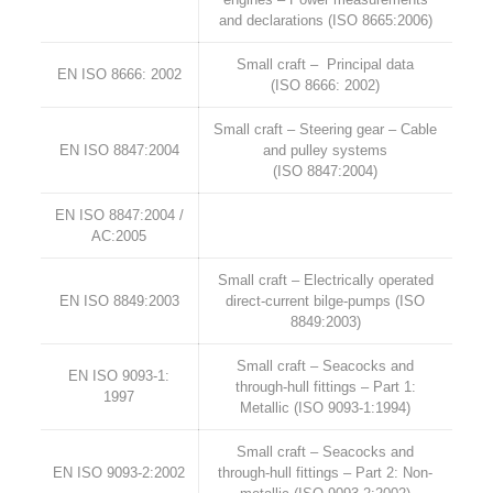
and declarations (ISO 8665:2006)
Small craft – Principal data
EN ISO 8666: 2002
(ISO 8666: 2002)
Small craft – Steering gear – Cable
EN ISO 8847:2004
and pulley systems
(ISO 8847:2004)
EN ISO 8847:2004 /
AC:2005
Small craft – Electrically operated
EN ISO 8849:2003
direct-current bilge-pumps (ISO
8849:2003)
Small craft – Seacocks and
EN ISO 9093-1:
through-hull fittings – Part 1:
1997
Metallic (ISO 9093-1:1994)
Small craft – Seacocks and
EN ISO 9093-2:2002
through-hull fittings – Part 2: Non-