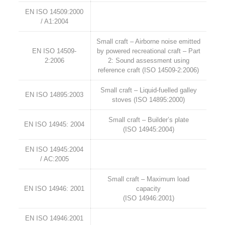
EN ISO 14509:2000
/ A1:2004
Small craft – Airborne noise emitted
EN ISO 14509-
by powered recreational craft – Part
2:2006
2: Sound assessment using
reference craft (ISO 14509-2:2006)
Small craft – Liquid-fuelled galley
EN ISO 14895:2003
stoves (ISO 14895:2000)
Small craft – Builder’s plate
EN ISO 14945: 2004
(ISO 14945:2004)
EN ISO 14945:2004
/ AC:2005
Small craft – Maximum load
EN ISO 14946: 2001
capacity
(ISO 14946:2001)
EN ISO 14946:2001