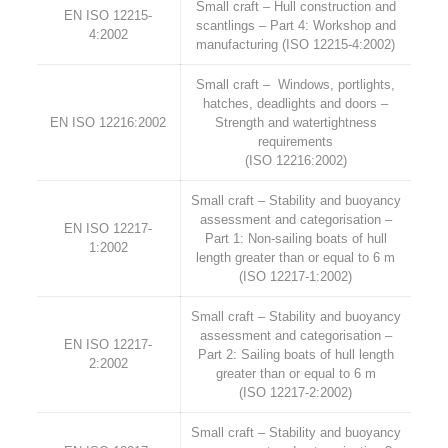
Small craft – Hull construction and
EN ISO 12215-
scantlings – Part 4: Workshop and
4:2002
manufacturing (ISO 12215-4:2002)
Small craft – Windows, portlights,
hatches, deadlights and doors –
EN ISO 12216:2002
Strength and watertightness
requirements
(ISO 12216:2002)
Small craft – Stability and buoyancy
assessment and categorisation –
EN ISO 12217-
Part 1: Non-sailing boats of hull
1:2002
length greater than or equal to 6 m
(ISO 12217-1:2002)
Small craft – Stability and buoyancy
assessment and categorisation –
EN ISO 12217-
Part 2: Sailing boats of hull length
2:2002
greater than or equal to 6 m
(ISO 12217-2:2002)
Small craft – Stability and buoyancy