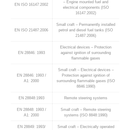
– Engine mounted fuel and
EN ISO 16147:2002
electrical components (ISO
16147:2002)
Small craft – Permanently installed
EN ISO 21487:2006
petrol and diesel fuel tanks (ISO
21487:2006)
Electrical devices – Protection
EN 28846: 1993
against ignition of surrounding
flammable gases
Small craft – Electrical devices –
EN 28846: 1993 /
Protection against ignition of
A1: 2000
surrounding flammable gases (ISO
8846:1990)
EN 28848:1993
Remote steering systems
EN 28848: 1993 /
Small craft – Remote steering
A1: 2000
systems (ISO 8848:1990)
EN 28849: 1993/
Small craft – Electrically operated