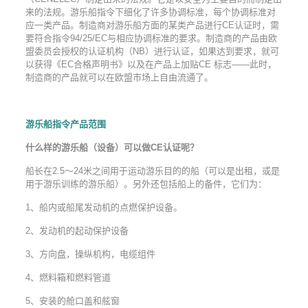
来的法规。游乐船指令下细化了许多协调标准，每个协调标准对
应一类产品。制造商对游乐船方面的某类产品进行CE认证时，需
要符合指令94/25/EC与相应协调标准的要求。制造商的产品由欧
盟委员会授权的认证机构（NB）进行认证，如果达到要求，就可
以获得《EC合格声明书》以及在产品上加贴CE 标志——此时，
制造商的产品就可以在欧盟市场上自由流通了。
游乐船指令产品范围
什么样的游乐船（设备）可以做CE认证呢
？
船长在2.5～24米之间用于运动游乐目的的船（可以是出租，或是
用于游乐训练的游乐船）。另外还包括船上的备件，它们为：
1、船内或船尾发动机的点燃保护设备。
2、发动机的起动保护设备
3、方向盘，操纵机构，电缆组件
4、燃料箱和燃料管道
5、安装的舱口盖和舷窗