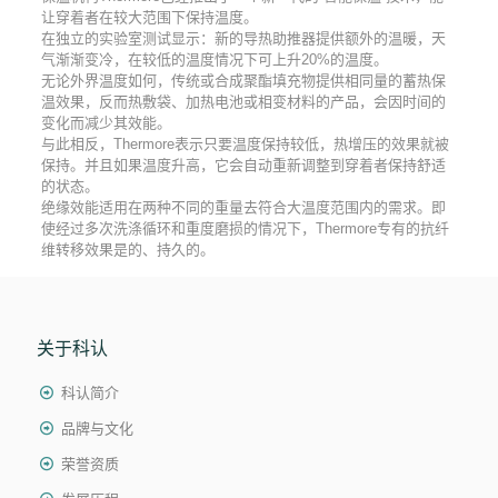
让穿着者在较大范围下保持温度。
在独立的实验室测试显示：新的导热助推器提供额外的温暖，天
气渐渐变冷，在较低的温度情况下可上升20%的温度。
无论外界温度如何，传统或合成聚酯填充物提供相同量的蓄热保
温效果，反而热敷袋、加热电池或相变材料的产品，会因时间的
变化而减少其效能。
与此相反，Thermore表示只要温度保持较低，热增压的效果就被
保持。并且如果温度升高，它会自动重新调整到穿着者保持舒适
的状态。
绝缘效能适用在两种不同的重量去符合大温度范围内的需求。即
使经过多次洗涤循环和重度磨损的情况下，Thermore专有的抗纤
维转移效果是的、持久的。
关于科认
科认简介
品牌与文化
荣誉资质