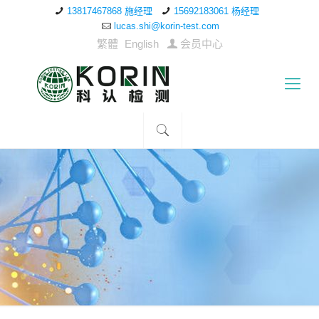
13817467868 施经理
15692183061 杨经理
lucas.shi@korin-test.com
繁體
English
会员中心