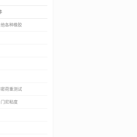
件
其他各种橡胶
精密荷重测试
● 门尼粘度