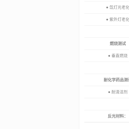
● 氙灯光老
● 紫外灯老
燃烧测试
● 垂直燃烧
耐化学药品测
● 耐清洁剂
反光材料：