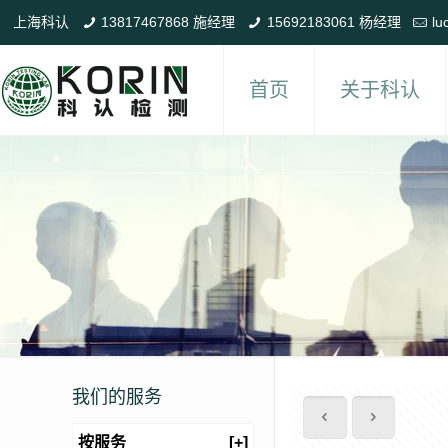
上海科认
13817467868 施经理
15692183061 杨经理
lu
首页
关于科认
我们的服务
按服务
[+]