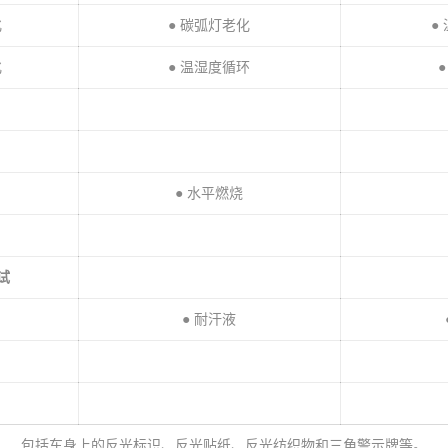
化
● 碳弧灯老化
●
化
● 温湿度循环
● 水平燃烧
试
● 耐汗液
包括车身上的反光标识、反光贴纸、反光纺织物和三角警示牌等。