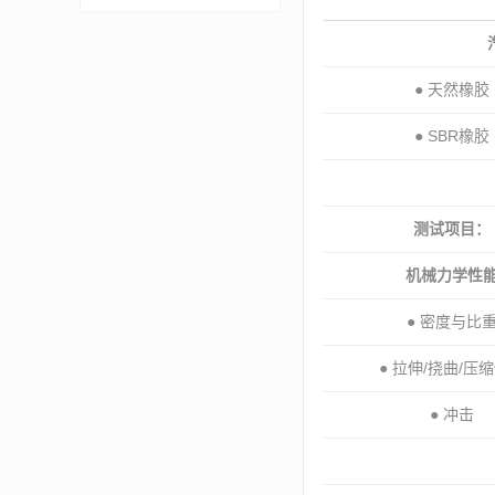
● 天然橡胶
● SBR橡胶
测试项目：
机械力学性
● 密度与比
● 拉伸/挠曲/压
● 冲击