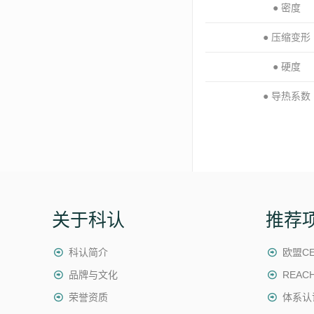
● 密度
● 压缩变形
● 硬度
● 导热系数
关于科认
推荐
科认简介
欧盟C
品牌与文化
REAC
荣誉资质
体系认