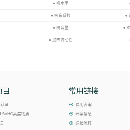
● 吸水率
● 吸音系数
●
● 隔音量
● 
● 加热流动性
项目
常用链接
E认证
费用咨询
H SVHC高度物质
开票信息
证
送检流程