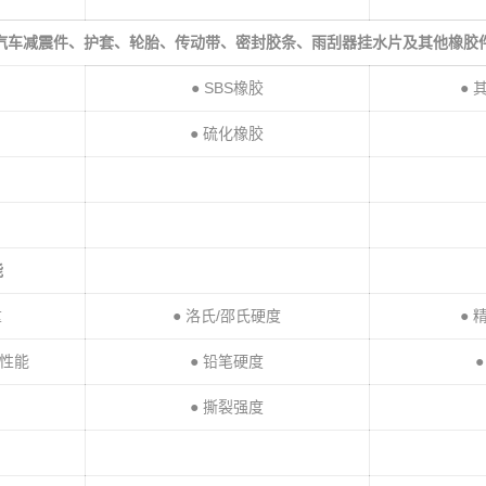
汽车减震件、护套、轮胎、传动带、密封胶条、雨刮器挂水片及其他橡胶
● SBS橡胶
● 
● 硫化橡胶
能
重
● 洛氏/邵氏硬度
● 
缩性能
● 铅笔硬度
● 撕裂强度