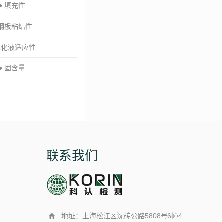
● 填充性
 钢板粘结性
磷化液适应性
● 固含量
联系我们
地址：上海松江区沈砖公路5808号6幢4