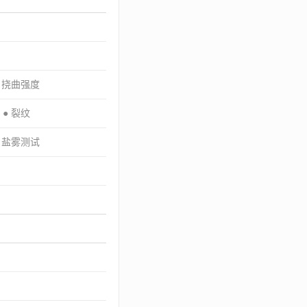
● 挠曲强度
● 裂纹
● 盐雾测试