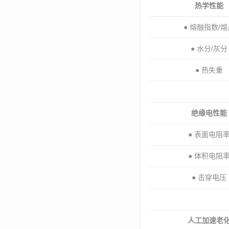
热学性能
● 熔融指数/
● 水分/灰分
● 热失重
绝缘电性能
● 表面电阻
● 体积电阻
● 击穿电压
人工加速老