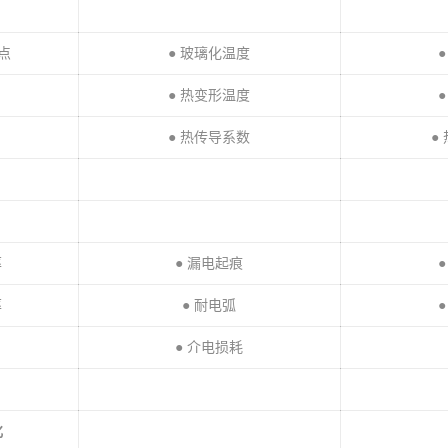
熔点
● 玻璃化温度
● 热变形温度
● 热传导系数
●
率
● 漏电起痕
率
● 耐电弧
● 介电损耗
化