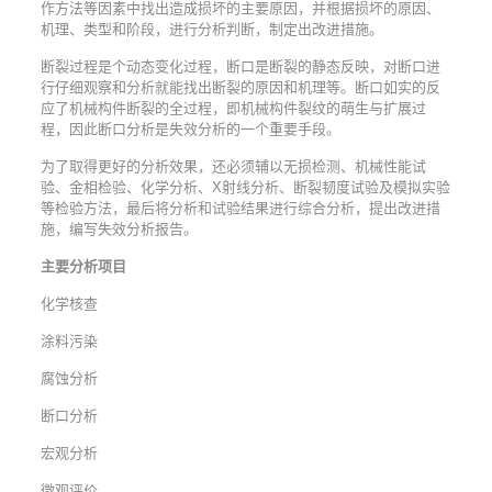
作方法等因素中找出造成损坏的主要原因，并根据损坏的原因、
机理、类型和阶段，进行分析判断，制定出改进措施。
断裂过程是个动态变化过程，断口是断裂的静态反映，对断口进
行仔细观察和分析就能找出断裂的原因和机理等。断口如实的反
应了机械构件断裂的全过程，即机械构件裂纹的萌生与扩展过
程，因此断口分析是失效分析的一个重要手段。
为了取得更好的分析效果，还必须辅以无损检测、机械性能试
验、金相检验、化学分析、X射线分析、断裂韧度试验及模拟实验
等检验方法，最后将分析和试验结果进行综合分析，提出改进措
施，编写失效分析报告。
主要分析项目
化学核查
涂料污染
腐蚀分析
断口分析
宏观分析
微观评价