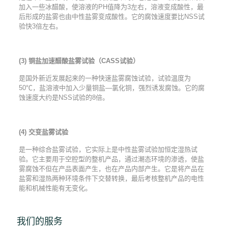
加入一些冰醋酸，使溶液的PH值降为3左右，溶液变成酸性，最
后形成的盐雾也由中性盐雾变成酸性。它的腐蚀速度要比NSS试
验快3倍左右。
(3)
铜盐加速醋酸盐雾试验（
CASS
试验）
是国外新近发展起来的一种快速盐雾腐蚀试验，试验温度为
50℃，盐溶液中加入少量铜盐—氯化铜，强烈诱发腐蚀。它的腐
蚀速度大约是NSS试验的8倍。
(4)
交变盐雾试验
是一种综合盐雾试验，它实际上是中性盐雾试验加恒定湿热试
验。它主要用于空腔型的整机产品，通过潮态环境的渗透，使盐
雾腐蚀不但在产品表面产生，也在产品内部产生。它是将产品在
盐雾和湿热两种环境条件下交替转换，最后考核整机产品的电性
能和机械性能有无变化。
我们的服务