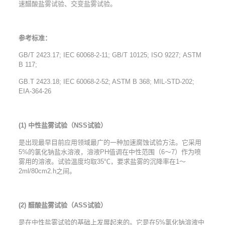
速醋酸盐雾试验、交变盐雾试验。
参考标准：
GB/T 2423.17; IEC 60068-2-11; GB/T 10125; ISO 9227; ASTM
B 117;
GB.T 2423.18; IEC 60068-2-52; ASTM B 368; MIL-STD-202;
EIA-364-26
(1)
中性盐雾试验（
NSS
试验）
是出现最早目前应用领域最广的一种加速腐蚀试验方法。它采用
5%的氯化钠盐水溶液，溶液PH值调在中性范围（6～7）作为喷
雾用的溶液。试验温度均取35℃，要求盐雾的沉降率在1～
2ml/80cm2.h之间。
(2)
醋酸盐雾试验（
ASS
试验）
是在中性盐雾试验的基础上发展起来的。它是在5%氯化钠溶液中